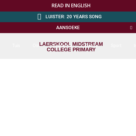
READ IN ENGLISH
LUISTER: 20 YEARS SONG
AANSOEKE
LAERSKOOL MIDSTREAM
Tuis
Oor
Akademie
Kultuur
Sport
I
COLLEGE PRIMARY
Ons